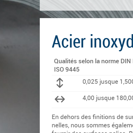
Acier inoxy
Qua­li­tés selon la norme DI
ISO 9445
0,025 jusque 1,5
4,00 jusque 180,
En de­hors des fi­ni­tions de sur
nelles, nous sommes éga­le­m