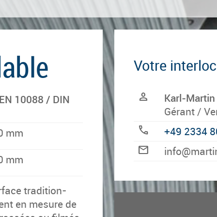
dable
Votre interlo
person
Karl-Martin
N EN 10088 / DIN
Gérant / Ve
call
+49 2334 8
00 mm
mail
ed.rebregs
00 mm
­face tra­di­tion­
ent en me­sure de