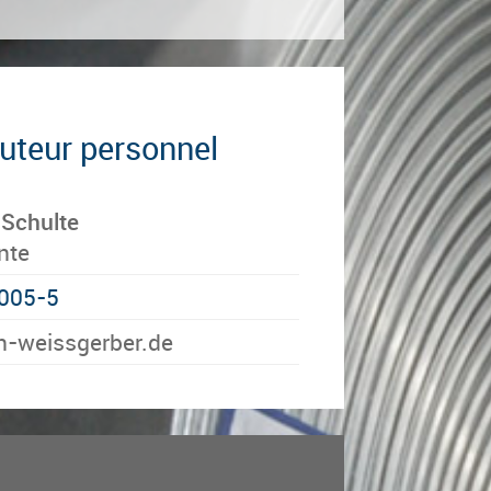
cuteur personnel
 Schulte
nte
005-5
siew-nitram@ofni