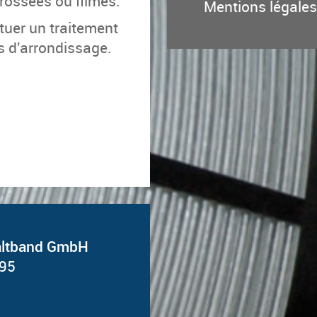
Bros­sées ou fil­més.
Mentions légales
tuer un trai­te­ment
 d'ar­ron­dis­sage.
Kaltband GmbH
 95