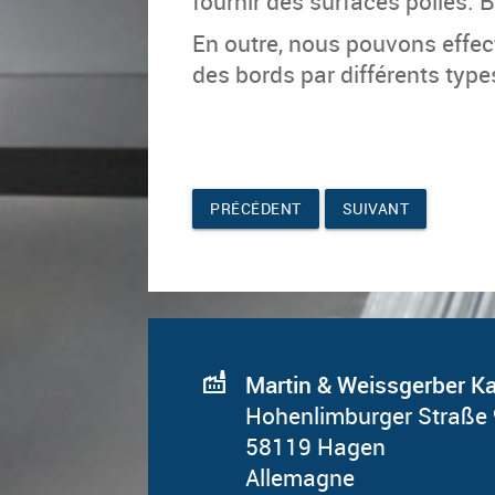
four­nir des sur­faces po­lies. 
En outre, nous pou­vons ef­fec­
des bords par dif­fé­rents types
PRÉCÉDENT
SUIVANT
factory
Martin & Weissgerber 
Hohenlimburger Straße
58119 Hagen
Al­le­magne