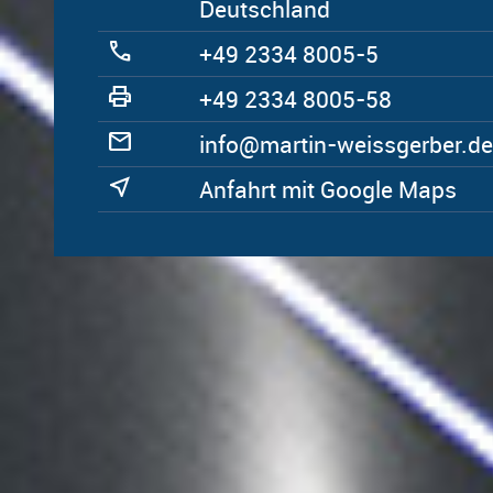
Deutschland
call
+49 2334 8005-5
print
+49 2334 8005-58
mail
ed.rebregssiew-nitram@ofni
near_me
Anfahrt mit Google Maps