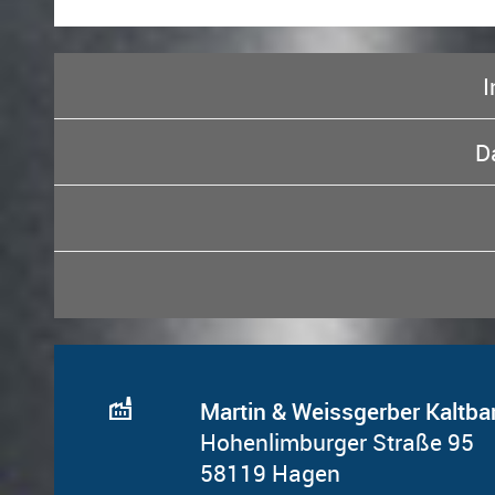
D
factory
Martin & Weissgerber Kalt
Hohenlimburger Straße 95
58119 Hagen