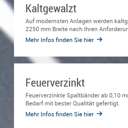
Kaltgewalzt
Auf mo­derns­ten An­la­gen wer­den kalt­
2250 mm Brei­te nach Ihren An­for­de­run­
Mehr Infos finden Sie hier
Feuerverzinkt
Feu­er­ver­zink­te Spalt­bän­der ab 0,1
Be­darf mit bes­ter Qua­li­tät ge­fer­tigt.
Mehr Infos finden Sie hier