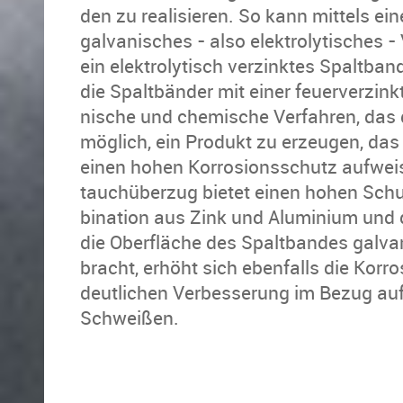
den zu rea­li­sie­ren. So kann mit­tels ein
gal­va­ni­sches - also elek­tro­ly­ti­sche
ein elek­tro­ly­tisch ver­zink­tes Spalt­ba
die Spalt­bän­der mit einer feu­er­ver­zink
ni­sche und che­mi­sche Ver­fah­ren, das 
mög­lich, ein Pro­dukt zu er­zeu­gen, das 
einen hohen Kor­ro­si­ons­schutz auf­we
tauch­über­zug bie­tet einen hohen Schutz
bi­na­ti­on aus Zink und Alu­mi­ni­um und d
die Ober­flä­che des Spalt­ban­des gal­v
bracht, er­höht sich eben­falls die Kor­ro
deut­li­chen Ver­bes­se­rung im Bezug auf 
Schwei­ßen.