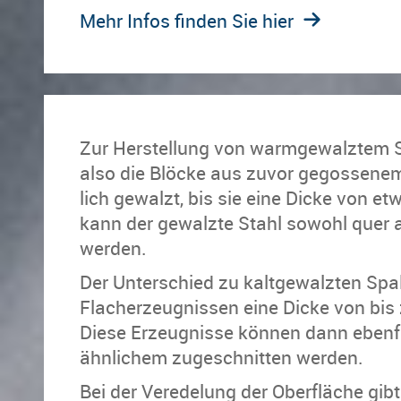
Mehr Infos finden Sie hier
Zur Her­stel­lung von warm­ge­walz­tem S
also die Blö­cke aus zuvor ge­gos­se­nem S
lich ge­walzt, bis sie eine Dicke von 
kann der ge­walz­te Stahl so­wohl quer a
wer­den.
Der Un­ter­schied zu kalt­ge­walz­ten Spal
Fla­cher­zeug­nis­sen eine Dicke von bi
Diese Er­zeug­nis­se kön­nen dann eben­
ähn­li­chem zu­ge­schnit­ten wer­den.
Bei der Ver­ede­lung der Ober­flä­che gib