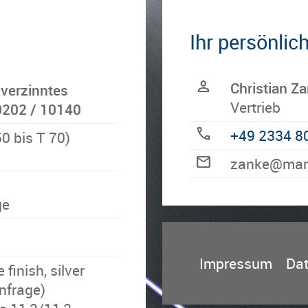
Ihr persönlic
person
Christian Z
 verzinntes
Vertrieb
0202 / 10140
call
+49 2334 8
0 bis T 70)
mail
ed.rebregs
ge
Impressum
Da
 finish, silver
Anfrage)