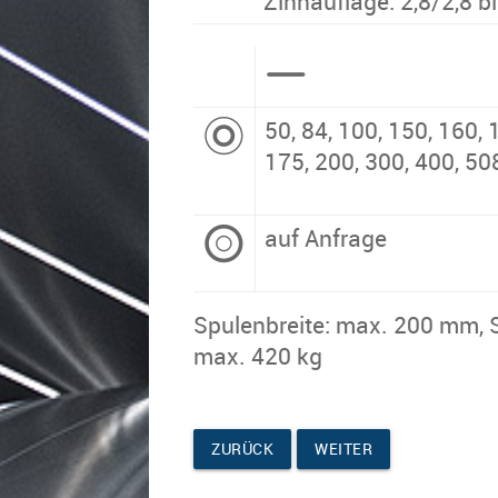
Zinnauflage: 2,8/2,8 b
50, 84, 100, 150, 160, 
175, 200, 300, 400, 5
auf Anfrage
Spu­len­brei­te: max. 200 mm, S
max. 420 kg
ZURÜCK
WEITER