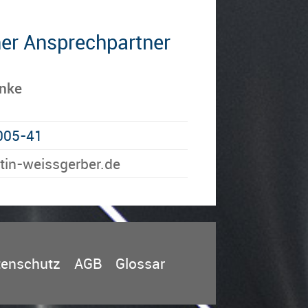
her Ansprechpartner
anke
005-41
siew-nitram@eknaz
tenschutz
AGB
Glossar