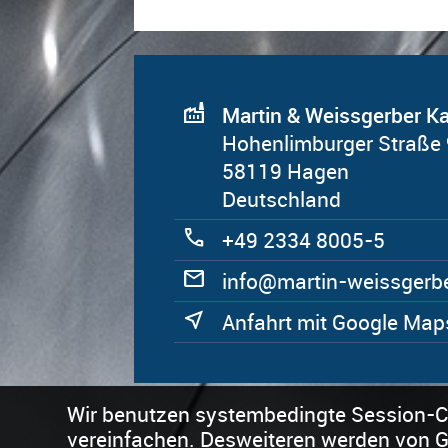
factory
Martin & Weissgerber 
Hohenlimburger Straße
58119 Hagen
Deutschland
call
+49 2334 8005-5
mail
ed.rebregssiew-nitram
near_me
Anfahrt mit Google Map
Wir benutzen systembedingte Session-Co
vereinfachen. Desweiteren werden von Goo