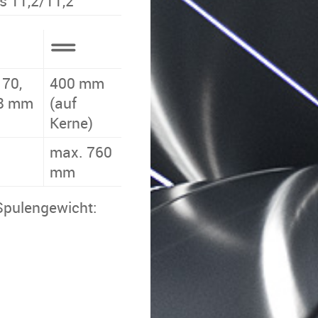
is 11,2/11,2
170,
400 mm
08 mm
(auf
Kerne)
max. 760
mm
pu­len­ge­wicht: